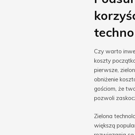
korzyś
techno
Czy warto inwe
koszty początk
pierwsze, zielo
obniżenie koszt
gościom, że two
pozwoli zaskocz
Zielona techno
większą popula
rozwiązania są 