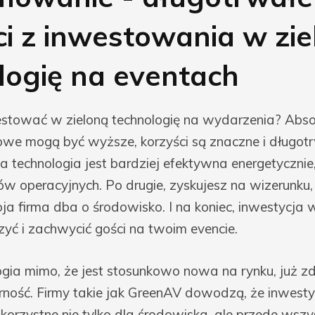
ci z inwestowania w zi
logię na eventach
stować w zieloną technologię na wydarzenia? Absol
owe mogą być wyższe, korzyści są znaczne i długot
na technologia jest bardziej efektywna energetyczni
ów operacyjnych. Po drugie, zyskujesz na wizerunku
ja firma dba o środowisko. I na koniec, inwestycja w
yć i zachwycić gości na twoim evencie.
logia mimo, że jest stosunkowo nowa na rynku, już 
rność. Firmy takie jak GreenAV dowodzą, że inwesty
korzystne nie tylko dla środowiska, ale przede wszy