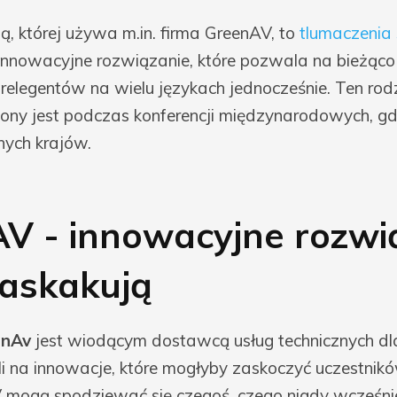
, której używa m.in. firma GreenAV, to
tlumaczenia
 innowacyjne rozwiązanie, które pozwala na bieżąc
elegentów na wielu językach jednocześnie. Ten rodz
iony jest podczas konferencji międzynarodowych, gd
nych krajów.
V - innowacyjne rozwi
zaskakują
enAv
jest wiodącym dostawcą usług technicznych dl
i na innowacje, które mogłyby zaskoczyć uczestnik
 mogą spodziewać się czegoś, czego nigdy wcześnie