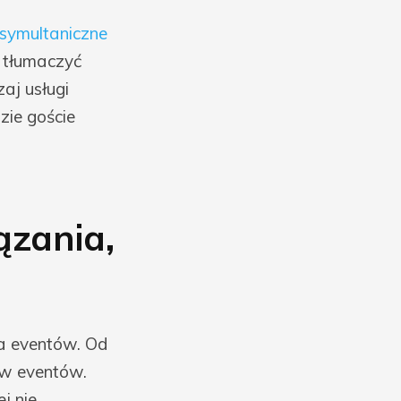
 symultaniczne
o tłumaczyć
aj usługi
zie goście
ązania,
a eventów. Od
ów eventów.
j nie