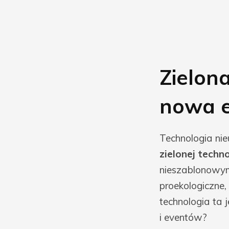
Zielon
nowa e
Technologia nie
zielonej techno
nieszablonowym
proekologiczne,
technologia ta
i eventów?