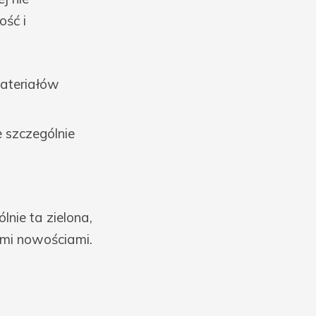
ość i
ateriałów
 szczególnie
lnie ta zielona,
mi nowościami.