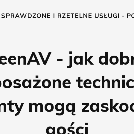
, SPRAWDZONE I RZETELNE USŁUGI - PO
eenAV - jak dob
osażone technic
nty mogą zasko
gości