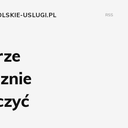
LSKIE-USLUGI.PL
RSS
rze
znie
czyć