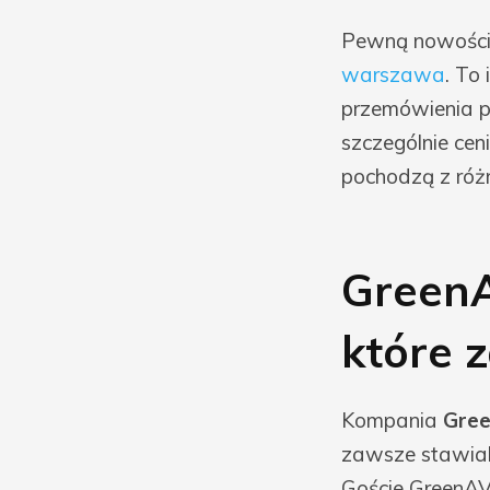
Pewną nowością
warszawa
. To
przemówienia pr
szczególnie cen
pochodzą z róż
GreenA
które 
Kompania
Gre
zawsze stawial
Goście GreenAV