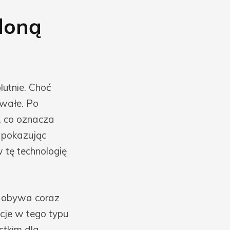
eloną
utnie. Choć
rwałe. Po
e, co oznacza
, pokazując
 tę technologię
zdobywa coraz
cje w tego typu
stkim dla