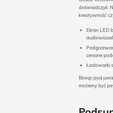
doświadczyli. N
kreatywność czyn
Ekran LED 
audiowizua
Podgrzewane
cenione pod
Ładowarki s
Biorąc pod uwag
możemy być pew
Podsum