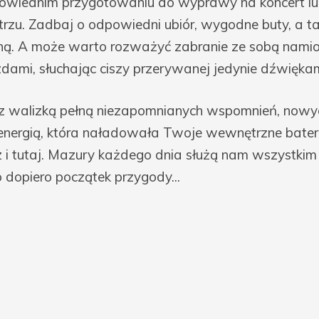
owiednim przygotowaniu do wyprawy na koncert lu
rzu. Zadbaj o odpowiedni ubiór, wygodne buty, a t
ną. A może warto rozważyć zabranie ze sobą namiot
dami, słuchając ciszy przerywanej jedynie dźwiękam
 walizką pełną niezapomnianych wspomnień, nowy
nergią, która naładowała Twoje wewnętrzne baterie
az i tutaj. Mazury każdego dnia służą nam wszystkim
o dopiero początek przygody...