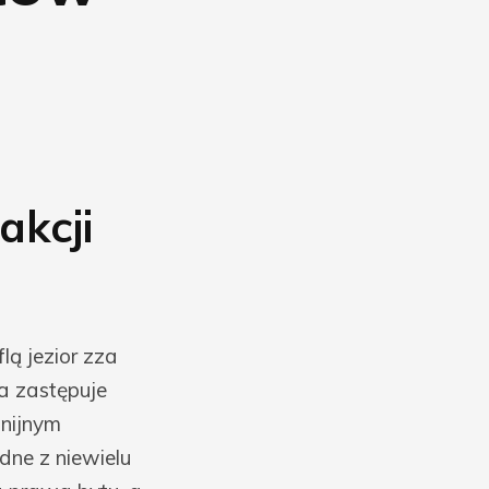
akcji
lą jezior zza
wa zastępuje
onijnym
edne z niewielu