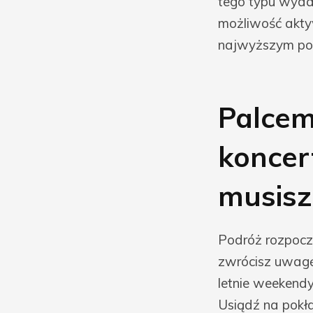
tego typu wyda
możliwość akty
najwyższym po
Palcem
koncer
musisz
Podróż rozpocz
zwrócisz uwagę 
letnie weekendy
Usiądź na pokła