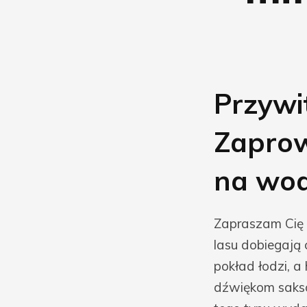
Przywi
Zaprow
na wod
Zapraszam Cię d
lasu dobiegają 
pokład łodzi, a
dźwiękom sakso