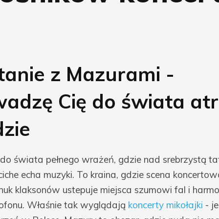
tanie z Mazurami -
adzę Cię do świata atr
zie
o świata pełnego wrażeń, gdzie nad srebrzystą taf
ciche echa muzyki. To kraina, gdzie scena koncerto
 huk klaksonów ustepuje miejsca szumowi fal i harm
fonu. Właśnie tak wyglądają
koncerty mikołajki
- j