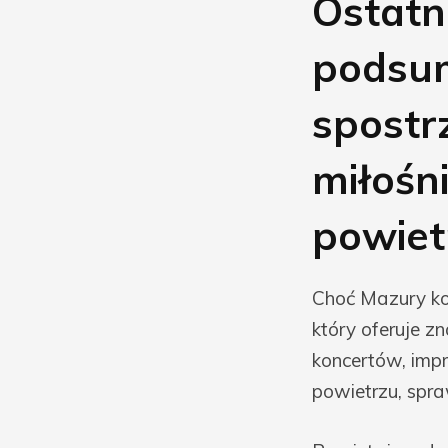
Ostatn
podsum
spostr
miłośn
powiet
Choć Mazury koj
który oferuje z
koncertów, impr
powietrzu, spra