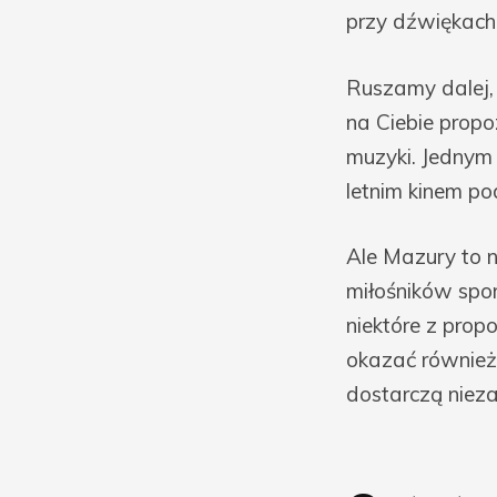
przy dźwiękach 
Ruszamy dalej, 
na Ciebie propo
muzyki. Jednym 
letnim kinem p
Ale Mazury to n
miłośników spor
niektóre z prop
okazać również
dostarczą niez