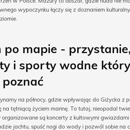
rzeń w Polsce. Mazury to obszar, gdzie nuda nie m
wnego wypoczynku łączy się z doznaniem kulturaln
ziomie.
 po mapie - przystanie
ty i sporty wodne któr
 poznać
ynamy na północy, gdzie wpływając do Giżycka z 
na tętniącą życiem marinę. To tutaj, nieopodal twi
 organizowane są koncerty z kultowymi gwiazdami p
dzie jachtu, spuść nogi do wody i pozwól sobie na c