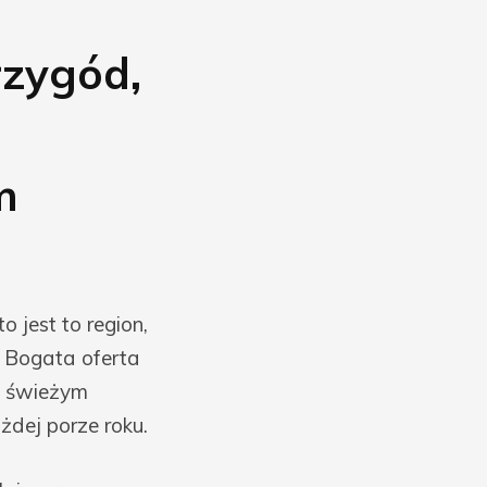
zygód,
m
 jest to region,
. Bogata oferta
na świeżym
żdej porze roku.