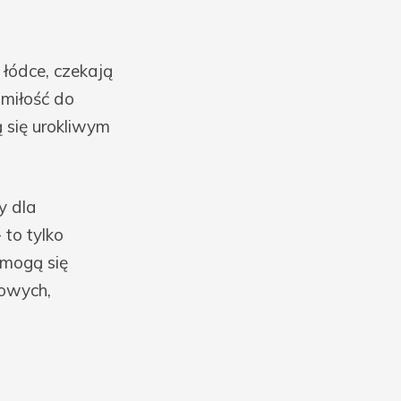
 łódce, czekają
 miłość do
ą się urokliwym
y dla
 to tylko
 mogą się
towych,