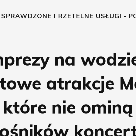
, SPRAWDZONE I RZETELNE USŁUGI - PO
mprezy na wodzie
towe atrakcje M
które nie ominą
łośników koncer