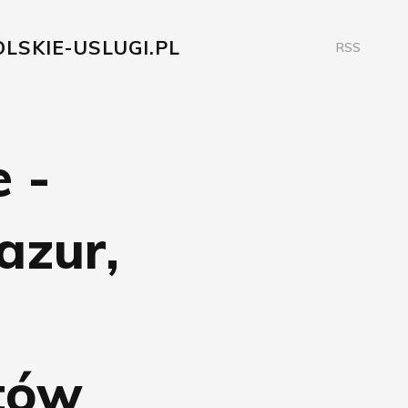
LSKIE-USLUGI.PL
RSS
 -
azur,
tów