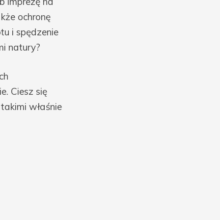
b imprezę na
akże ochronę
u i spędzenie
i natury?
ch
. Ciesz się
 takimi właśnie