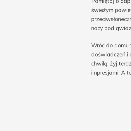
Pamiętaj o odp
świeżym powiet
przeciwsłonecz
nocy pod gwiaz
Wróć do domu z
doświadczeń i e
chwilą, żyj ter
impresjami. A t