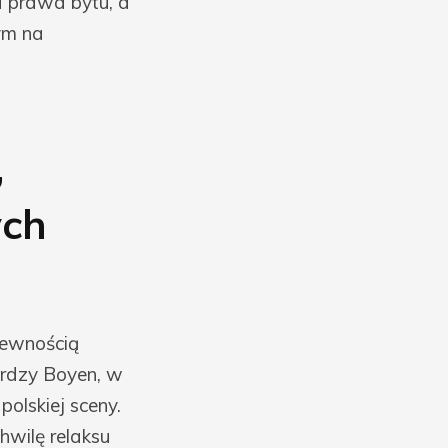
a prawa bytu, a
ym na
,
ych
pewnością
erdzy Boyen, w
olskiej sceny.
hwilę relaksu